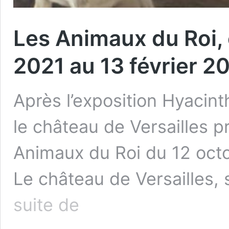
Les Animaux du Roi, 
2021 au 13 février 2
Après l’exposition Hyacinth
le château de Versailles p
Animaux du Roi du 12 octo
Le château de Versailles,
Les
suite de
Animaux
du
Roi,