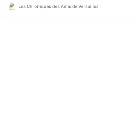
Les Chroniques des Amis de Versailles
exposition
du
12
octobre
2021
au
13
février
2022