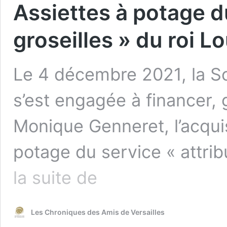
Assiettes à potage du
groseilles » du roi L
Le 4 décembre 2021, la So
s’est engagée à financer
Monique Genneret, l’acquis
potage du service « attrib
Assiettes
la suite de
à
potage
du
Les Chroniques des Amis de Versailles
service
« à