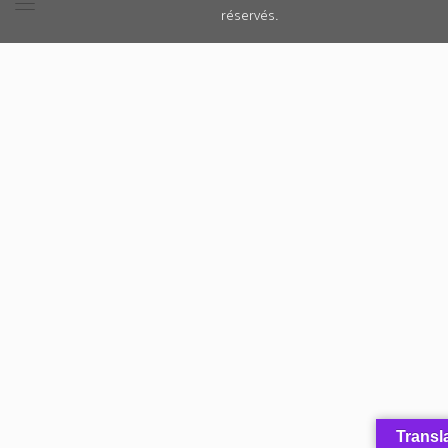
réservés.
Transl