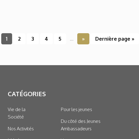
1
2
3
4
5
...
»
Dernière page »
CATÉGORIES
Vie de la
Pour les jeunes
Société
Du côté des Jeunes
Nos Activités
Ambassadeurs