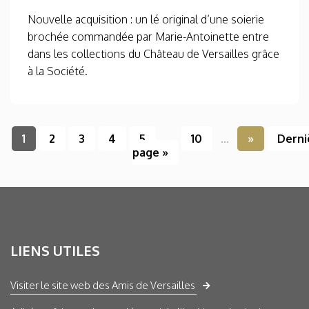
Nouvelle acquisition : un lé original d’une soierie
brochée commandée par Marie-Antoinette entre
dans les collections du Château de Versailles grâce
à la Société.
1
2
3
4
5
...
10
...
»
Derni
page »
LIENS UTILES
Visiter le site web des Amis de Versailles