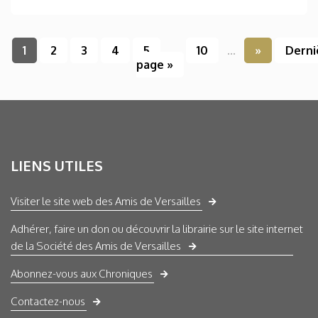
1
2
3
4
5
...
10
...
»
Derni
page »
LIENS UTILES
Visiter le site web des Amis de Versailles
Adhérer, faire un don ou découvrir la librairie sur le site internet
de la Société des Amis de Versailles
Abonnez-vous aux Chroniques
Contactez-nous