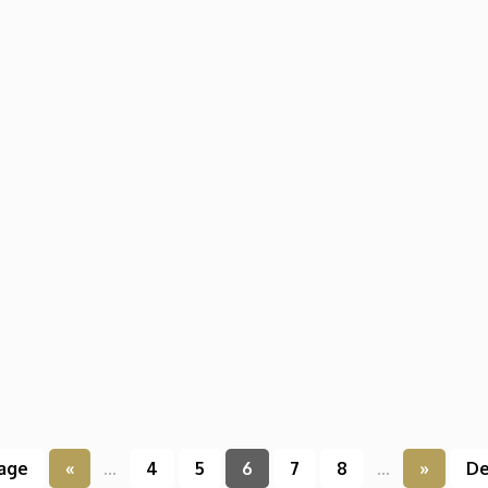
page
«
...
4
5
6
7
8
...
»
De