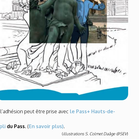
 l’adhésion peut être prise avec
le Pass+ Hauts-de-
pli
du Pass.
(
En savoir plus)
.
(
illustrations S. Colmet Daâge @SEV
)