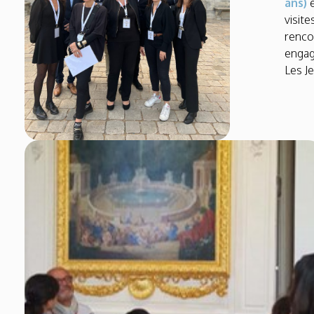
ans)
e
visite
renco
engag
Les J