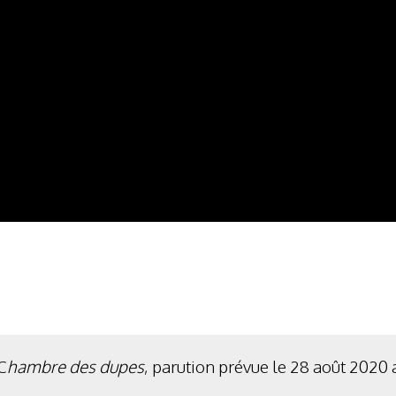
C
hambre des dupes
, parution prévue le 28 août 2020