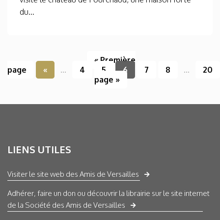
du...
« Première
page
«
...
4
5
6
7
8
...
20
page »
LIENS UTILES
Visiter le site web des Amis de Versailles
Adhérer, faire un don ou découvrir la librairie sur le site internet
de la Société des Amis de Versailles