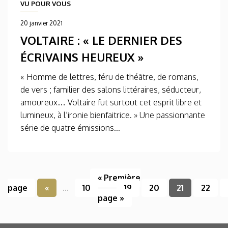
VU POUR VOUS
20 janvier 2021
VOLTAIRE : « LE DERNIER DES
ÉCRIVAINS HEUREUX »
« Homme de lettres, féru de théâtre, de romans,
de vers ; familier des salons littéraires, séducteur,
amoureux… Voltaire fut surtout cet esprit libre et
lumineux, à l’ironie bienfaitrice. » Une passionnante
série de quatre émissions...
« Première
page
«
...
10
...
19
20
21
22
page »