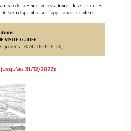
 Hameau de la Reine, venez admirer des sculptures
de sera disponible sur l’application mobile du
itions:
E VISITE GUIDEE :
tes guidées : 7€ AU LIEU DE 10€)
jusqu’au 31/12/2022):