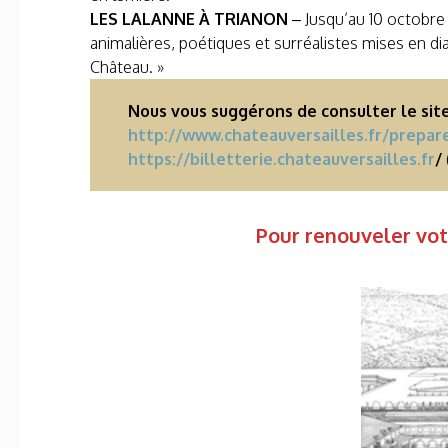
LES LALANNE À TRIANON
– Jusqu’au 10 octobre 
animalières, poétiques et surréalistes mises en di
Château. »
Nous vous suggérons de consulter le site
http://www.chateauversailles.fr/prepar
https://billetterie.chateauversailles.fr
/
Pour renouveler votr