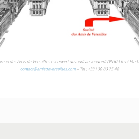
reau des Amis de Versailles est ouvert du lundi au vendredi (9h30-13h et 14h-
contact@amisdeversailles.com
– Tel : +33 1 30 83 75 48