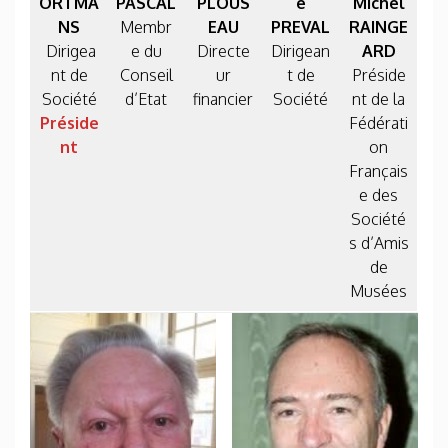
ORTMA
PASCAL
PLOUS
e
Michel
NS
Membr
EAU
PREVAL
RAINGE
Dirigea
e du
Directe
Dirigean
ARD
nt de
Conseil
ur
t de
Préside
Société
d’Etat
financier
Société
nt de la
Préside
Fédérati
nt
on
Français
e des
Société
s d’Amis
de
Musées