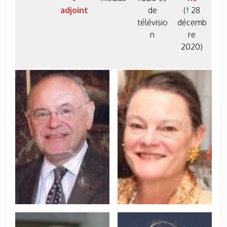
adjoint
de
(† 28
télévisio
décemb
n
re
2020)