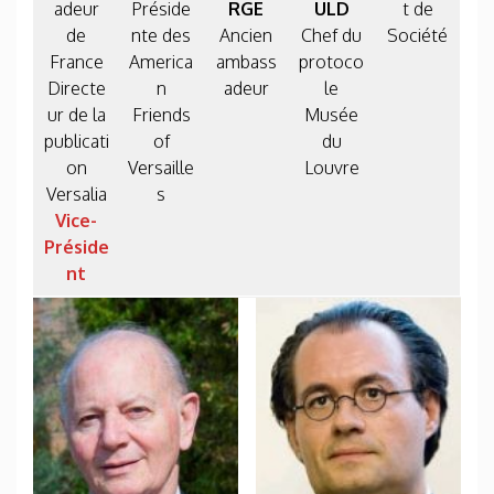
adeur
Préside
RGE
ULD
t de
de
nte des
Ancien
Chef du
Société
France
America
ambass
protoco
Directe
n
adeur
le
ur de la
Friends
Musée
publicati
of
du
on
Versaille
Louvre
Versalia
s
Vice-
Préside
nt