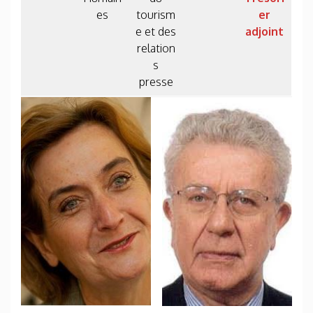
es
tourism
er
e et des
adjoint
relation
s
presse