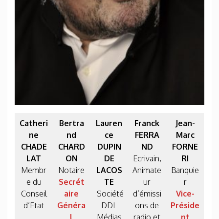
Catheri
Bertra
Lauren
Franck
Jean-
ne
nd
ce
FERRA
Marc
CHADE
CHARD
DUPIN
ND
FORNE
LAT
ON
DE
Ecrivain,
RI
Membr
Notaire
LACOS
Animate
Banquie
e du
Secrét
TE
ur
r
Conseil
aire
Société
d’émissi
Vice-
d’Etat
Généra
DDL
ons de
Préside
l
Médias
radio et
nt