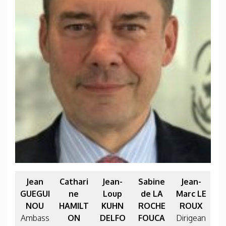
Jean
Cathari
Jean-
Sabine
Jean-
GUEGUI
ne
Loup
de LA
Marc LE
NOU
HAMILT
KUHN
ROCHE
ROUX
Ambass
ON
DELFO
FOUCA
Dirigean