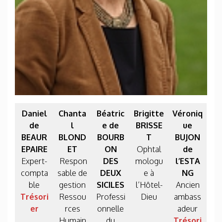
Daniel
Chanta
Béatric
Brigitte
Véroniq
de
l
e de
BRISSE
ue
BEAUR
BLOND
BOURB
T
BUJON
EPAIRE
ET
ON
Ophtal
de
Expert-
Respon
DES
mologu
l’ESTA
compta
sable de
DEUX
e à
NG
ble
gestion
SICILES
l’Hôtel-
Ancien
Trésori
Ressou
Professi
Dieu
ambass
er
rces
onnelle
adeur
Humain
du
Trésori