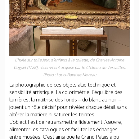
L’huile sur toile
Jeux d’enfants à la toilette,
de Charles-Antoine
Coypel (1728), récemment acquise par le Château de
Versailles
.
Photo : Louis-Baptiste Moreau
La photographie de ces objets allie technique et
sensibilité artistique. La colorimétrie, l’équilibre des
lumières, la maîtrise des fonds – du blanc au noir –
jouent un rôle décisif pour révéler chaque détail sans
altérer la matière ni saturer les teintes.
L’objectif est de retransmettre fidèlement l’œuvre,
alimenter les catalogues et faciliter les échanges
entre musées. C’est ainsi que le Grand Palais a pu