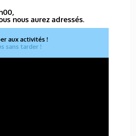
2h00,
vous nous aurez adressés.
r aux activités !
s sans tarder !