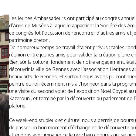
Les Jeunes Ambassadeurs ont participé au congrès annuel 
d’Amis de Musées à laquelle appartient la Société des Amis
ce congrès fut l’occasion de rencontrer d’autres amis et 
patrimoine breton.
De nombreux temps de travail étaient prévus : tables rond
réunion entre jeunes amis pour valider la création d’une 
Bien sûr la culture, fondement de notre engagement, étai
découvrir la ville de Rennes avec l’association Héritages a
beaux-arts de Rennes. Et surtout nous avons pu continuer
peintre du roi récemment mis à l’honneur dans la progra
une visite du second volet de l’exposition Noël Coypel a
Kazerouni, et terminé par la découverte du parlement de B
plafond.
Ce week-end studieux et culturel nous a permis de poursui
de passer un bon moment d’échange et de découverte qui é
attendons avec impatience le prochain congrès qui se tien