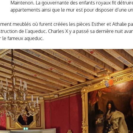
Maintenon. La gouvernante des enfants royaux fit détruire
appartements ainsi que le mur est pour disposer d’une un
nt meublés où furent créées les pièces Esther et Athalie par
ruction de l’aqueduc. Charles X y a passé sa dernière nuit avant
r le fameux aqueduc.