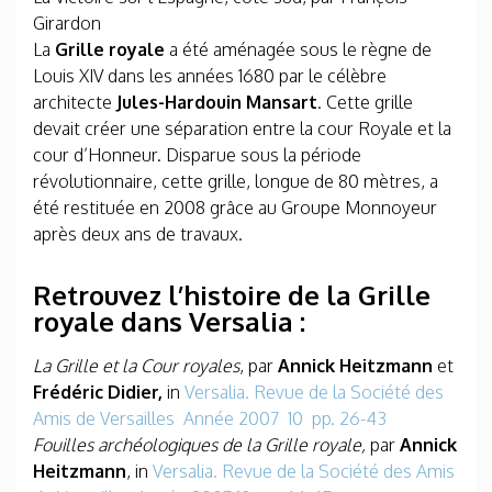
Girardon
La
Grille royale
a été aménagée sous le règne de
Louis XIV dans les années 1680 par le célèbre
architecte
Jules-Hardouin Mansart
. Cette grille
devait créer une séparation entre la cour Royale et la
cour d’Honneur. Disparue sous la période
révolutionnaire, cette grille, longue de 80 mètres, a
été restituée en 2008 grâce au Groupe Monnoyeur
après deux ans de travaux.
Retrouvez l’histoire de la Grille
royale dans Versalia :
La Grille et la Cour royales
, par
Annick Heitzmann
et
Frédéric Didier,
in
Versalia. Revue de la Société des
Amis de Versailles Année 2007 10 pp. 26-43
Fouilles archéologiques de la Grille royale,
par
Annick
Heitzmann
, in
Versalia. Revue de la Société des Amis