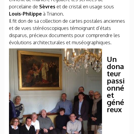
porcelaine de
Sèvres
et de cristal en usage sous
Louis-Philippe
à Trianon.
Il fit don de sa collection de cartes postales anciennes
et de vues stéréoscopiques témoignant d’états
disparus, précieux documents pour comprendre les
évolutions architecturales et muséographiques.
Un
dona
teur
passi
onné
et
géné
reux