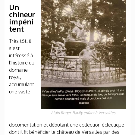
Un
chineur
impéni
tent
Très tôt, il
s’est
intéressé à
l’histoire du
domaine
royal,
accumulant
une vaste
Alain Roger-Ravily enfant à Versailles.
documentation et débutant une collection éclectique
dont il fit bénéficier le château de Versailles par des