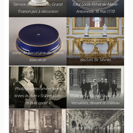
Service des Princes au Grand
futur Louis XVI et de Marie-
Trianon pot à décoction
Antoinette, 16 mai 1770
socle de porcelaine de Sèvres
illustration des socles avec
bleu et or
biscuits de Sèvres
Photographies américaines
tirées du film « Si Versailles
Visite de la Reine Elisabeth II à
m’était conté »
Versailles, devant le château
Galerie des Glaces – Salle de