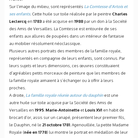
Sur l’image du milieu, sont représentés
La Comtesse d’Artois et
ses enfants
. Cette huile sur toile réalisée par le peintre
Charles
Leclercq
en
1783
a été acquise en
1988
par un don à la Société
des Amis de Versailles. La Comtesse est entourée de ses
enfants aux allures de poupées dans un intérieur de fantaisie
au mobilier résolument néoclassique.
Plusieurs autres portraits des membres de la famille royale,
représentés en compagnie de leurs enfants, sont connus. Par
leurs sujets et leurs dimensions, ces œuvres constituaient
d’agréables petits morceaux de peinture que les membres de
la famille royale aimaient à s’échanger ou à offrir à leurs
proches.
A droite,
La famille royale réunie autour du dauphin
est une
autre huile sur toile acquise par la Société des Amis de
Versailles en
1995
.
Marie-Antoinette
et
Louis XVI
en habit de
brocart d’or, assis sur un canapé, présentent leur premier fils,
le Dauphin, né le
21 octobre 1781
. Agenouillée, la petite Madame
Royale (
née en 1778
) lui montre le portrait en médaillon de leur