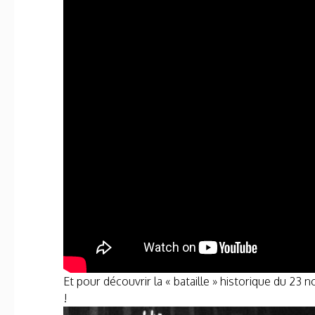
Et pour découvrir la « bataille » historique du 23 
!