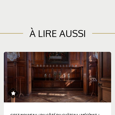
À LIRE AUSSI
C'EST NOUVEAU
/
DU CÔTÉ DU CHÂTEAU
/
MÉCÉNAT
/