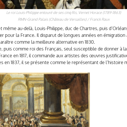
Le roi Louis-Philippe entouré de ses cinq fils, Vernet Horace (1789-1863)
RMN-Grand Palais (Château de Versailles) / Franck Raux
et même au-delà, Louis-Philippe, duc de Chartres, puis d’Orléans
uer pour la France. Il disparut de longues années en émigration 
araître comme la meilleure alternative en 1830.
, puis comme roi des Français, seul susceptible de donner à la
ance en 1817, il commande aux artistes des œuvres justificative
es en 1837, il se présente comme le représentant de l’histoire m