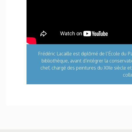
Frédéric Lacaille est diplômé de l’École du 
bibliothèque, avant d’intégrer la conservat
chef, chargé des peintures du XIXe siècle et
coll