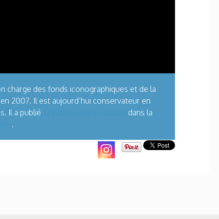
 en charge des fonds iconographiques et de la
 en 2007. Il est aujourd’hui conservateur en
 Il a publié
Les salles des Croisades
dans la
lles
.