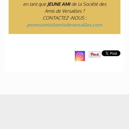
en tant que
JEUNE AMI
de la Société des
Amis de Versailles ?
CONTACTEZ -NOUS :
jeunesamis@amisdeversailles.com