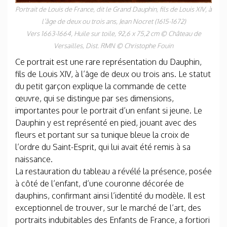
Portrait de Louis de France, dit le Grand Dauphin, fils de Louis XIV, à
l’âge de deux ou trois ans
, Jean Nocret (1615-1672)
Vers 1663-1664, Huile sur toile, 92,6 x 75,2 cm © Château de
Versailles, Dist. RMN © Christophe Fouin
Ce portrait est une rare représentation du Dauphin,
fils de Louis XIV, à l’âge de deux ou trois ans. Le statut
du petit garçon explique la commande de cette
œuvre, qui se distingue par ses dimensions,
importantes pour le portrait d’un enfant si jeune. Le
Dauphin y est représenté en pied, jouant avec des
fleurs et portant sur sa tunique bleue la croix de
l’ordre du Saint-Esprit, qui lui avait été remis à sa
naissance.
La restauration du tableau a révélé la présence, posée
à côté de l’enfant, d’une couronne décorée de
dauphins, confirmant ainsi l’identité du modèle. Il est
exceptionnel de trouver, sur le marché de l’art, des
portraits indubitables des Enfants de France, a fortiori