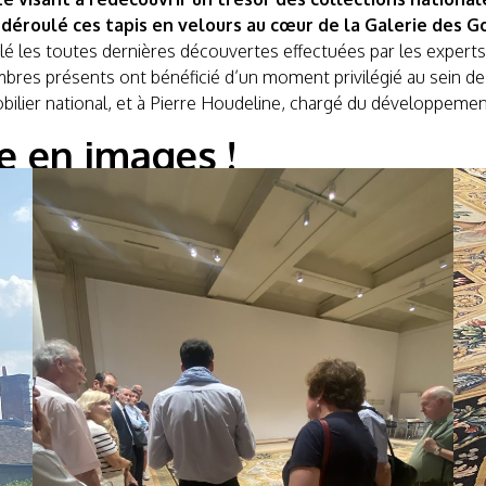
déroulé ces tapis en velours au cœur de la Galerie des Gob
é les toutes dernières découvertes effectuées par les experts, 
mbres présents ont bénéficié d’un moment privilégié au sein de 
ilier national, et à Pierre Houdeline, chargé du développemen
e en images !