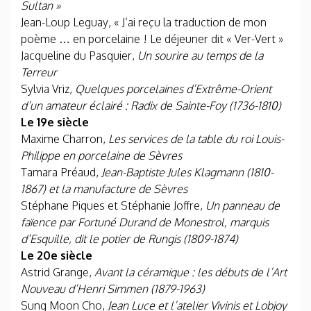
Sultan »
Jean-Loup Leguay, « J’ai reçu la traduction de mon
poème … en porcelaine ! Le déjeuner dit « Ver-Vert »
Jacqueline du Pasquier,
Un sourire au temps de la
Terreur
Sylvia Vriz,
Quelques porcelaines d’Extrême-Orient
d’un amateur éclairé : Radix de Sainte-Foy (1736-1810)
Le 19e siècle
Maxime Charron,
Les services de la table du roi Louis-
Philippe en porcelaine de Sèvres
Tamara Préaud,
Jean-Baptiste Jules Klagmann (1810-
1867) et la manufacture de Sèvres
Stéphane Piques et Stéphanie Joffre,
Un panneau de
faïence par Fortuné Durand de Monestrol, marquis
d’Esquille, dit le potier de Rungis (1809-1874)
Le 20e siècle
Astrid Grange,
Avant la céramique : les débuts de l’Art
Nouveau d’Henri Simmen (1879-1963)
Sung Moon Cho,
Jean Luce et l’atelier Vivinis et Lobjoy