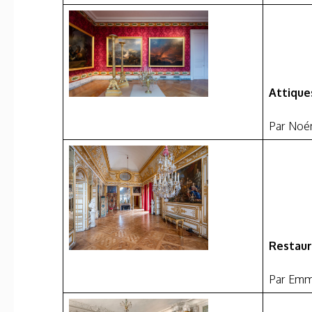
Attique
Par Noé
Restaur
Par Emm