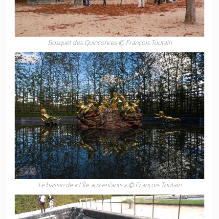
Bosquet des Quinconces
© François Toutain
Le bassin de « l’Île aux enfants » © François Toutain