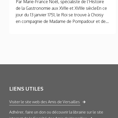
Par Marie-France Noël, spécialiste de l’Histoire
de la Gastronomie aux XVIIe et XVIIIe siècleEn ce
jour du 13 janvier 1751, le Roi se trouve à Choisy
en compagnie de Madame de Pompadour et de...
LIENS UTILES
Visiter le site web des Amis de Versailles
Adhérer, faire un don ou découvrir la librairie sur le site