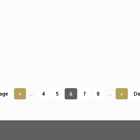
page
«
...
4
5
6
7
8
...
»
De