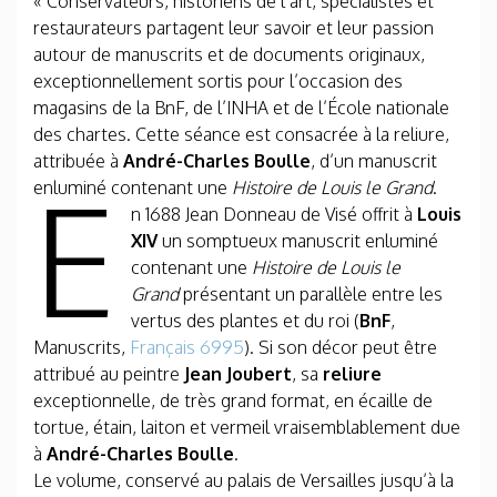
« Conservateurs, historiens de l’art, spécialistes et
restaurateurs partagent leur savoir et leur passion
autour de manuscrits et de documents originaux,
exceptionnellement sortis pour l’occasion des
magasins de la BnF, de l’INHA et de l’École nationale
des chartes. Cette séance est consacrée à la reliure,
attribuée à
André-Charles Boulle
, d’un manuscrit
E
enluminé contenant une
Histoire de Louis le Grand
.
n 1688 Jean Donneau de Visé offrit à
Louis
XIV
un somptueux manuscrit enluminé
contenant une
Histoire de Louis le
Grand
présentant un parallèle entre les
vertus des plantes et du roi (
BnF
,
Manuscrits,
Français 6995
). Si son décor peut être
attribué au peintre
Jean Joubert
, sa
reliure
exceptionnelle, de très grand format, en écaille de
tortue, étain, laiton et vermeil vraisemblablement due
à
André-Charles Boulle
.
Le volume, conservé au palais de Versailles jusqu’à la