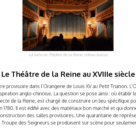
La salle du Théâtre de la Reine, rideau baissé
Le Théâtre de la Reine au XVIIIe siècle
âtre provisoire dans l’Orangerie de Louis XV au Petit Trianon. L’
spiration anglo-chinoise. La question se pose ainsi : où établir l
itecte de la Reine, est chargé de construire un lieu spécifique
en 1780. Il est édifié avec des matériaux bon marché et qui don
 construction des salles provisoires. Une quarantaine de repr
 la Troupe des Seigneurs se produisent sur scène pour seulement