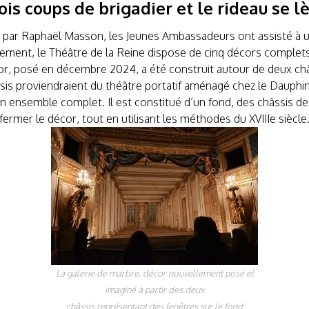
ois coups de brigadier et le rideau se l
ne par Raphaël Masson, les Jeunes Ambassadeurs ont assisté à un
ement, le Théâtre de la Reine dispose de cinq décors complets :
cor, posé en décembre 2024, a été construit autour de deux ch
sis proviendraient du théâtre portatif aménagé chez le Dauphin
n ensemble complet. Il est constitué d’un fond, des châssis de
fermer le décor, tout en utilisant les méthodes du XVIIIe siècle
La galerie de marbre, décor nouvellement posé et
imaginé à partir des deux
châssis représentant des fenêtres sur le fond