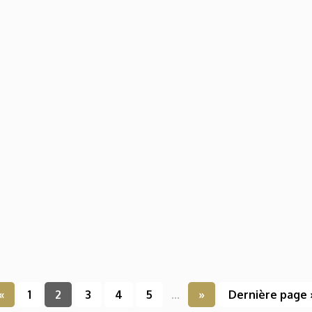
«
1
2
3
4
5
...
»
Dernière page 