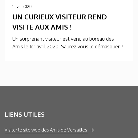
1 avril 2020
UN CURIEUX VISITEUR REND
VISITE AUX AMIS !
Un surprenant visiteur est venu au bureau des
Amis le 1er avril 2020. Saurez-vous le démasquer ?
LIENS UTILES
Visiter le site web des Amis de Versailles