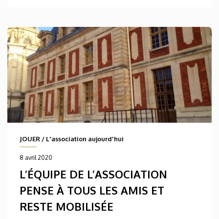
JOUER
/
L'association aujourd'hui
8 avril 2020
L’ÉQUIPE DE L’ASSOCIATION
PENSE À TOUS LES AMIS ET
RESTE MOBILISÉE