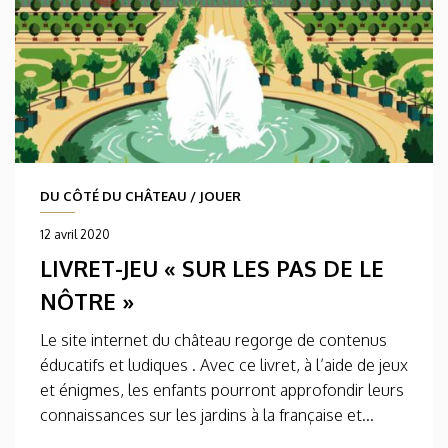
DU CÔTÉ DU CHÂTEAU
/
JOUER
12 avril 2020
LIVRET-JEU « SUR LES PAS DE LE
NÔTRE »
Le site internet du château regorge de contenus
éducatifs et ludiques . Avec ce livret, à l’aide de jeux
et énigmes, les enfants pourront approfondir leurs
connaissances sur les jardins à la française et...