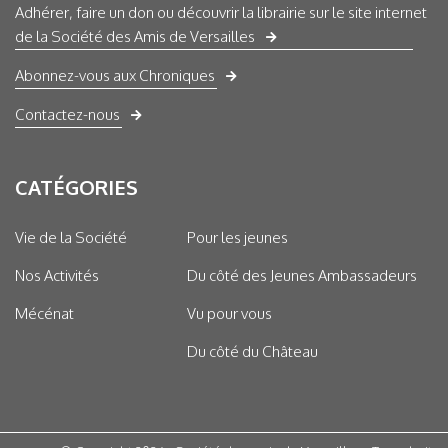
Adhérer, faire un don ou découvrir la librairie sur le site internet
de la Société des Amis de Versailles
Abonnez-vous aux Chroniques
Contactez-nous
CATÉGORIES
Vie de la Société
Pour les jeunes
Nos Activités
Du côté des Jeunes Ambassadeurs
Mécénat
Vu pour vous
Du côté du Château