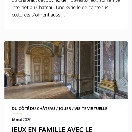
du Château, découvrez de nouveaux jeux sur le site
internet du Château. Une kyrielle de contenus
culturels s’offrent aussi...
DU CÔTÉ DU CHÂTEAU
/
JOUER
/
VISITE VIRTUELLE
16 mai 2020
JEUX EN FAMILLE AVEC LE