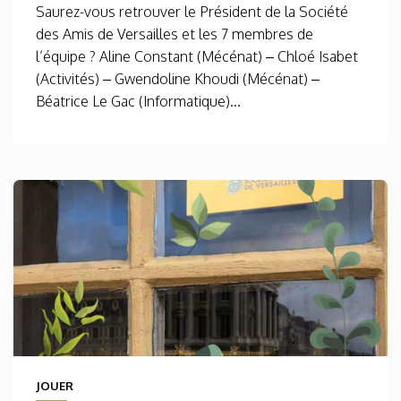
Saurez-vous retrouver le Président de la Société
des Amis de Versailles et les 7 membres de
l’équipe ? Aline Constant (Mécénat) – Chloé Isabet
(Activités) – Gwendoline Khoudi (Mécénat) –
Béatrice Le Gac (Informatique)...
JOUER