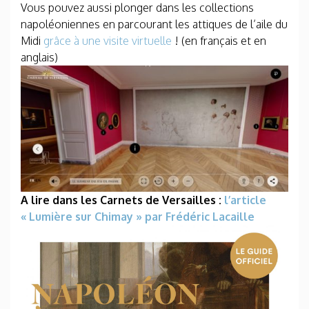
Vous pouvez aussi plonger dans les collections
napoléoniennes en parcourant les attiques de l’aile du
Midi
grâce à une visite virtuelle
! (en français et en
anglais)
A lire dans les Carnets de Versailles :
l’article
« Lumière sur Chimay » par Frédéric Lacaille