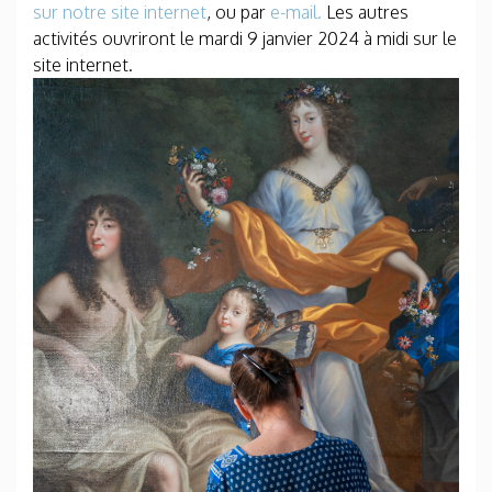
sur notre site internet
, ou par
e-mail.
Les autres
activités ouvriront le mardi 9 janvier 2024 à midi sur le
site internet.