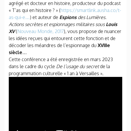
agrégé et docteur en histoire, producteur du podcast
« T’as qui en histoire ? » (
https://smartlink.ausha.co/t-
as-qui-e…
) et auteur de
Espions
des Lumières.
Actions secrètes et espionnages militaires sous
Louis
XV
(
Nouveau Monde, 2017
), vous propose de nuancer
les idées reçues qui entourent cette fonction et de
décoder les méandres de l’espionnage du
XVIIIe
siècle
…
Cette conférence a été enregistrée en mars 2023
dans le cadre du cycle
De l’usage du secret
de la
programmation culturelle « 1 an à Versailles ».