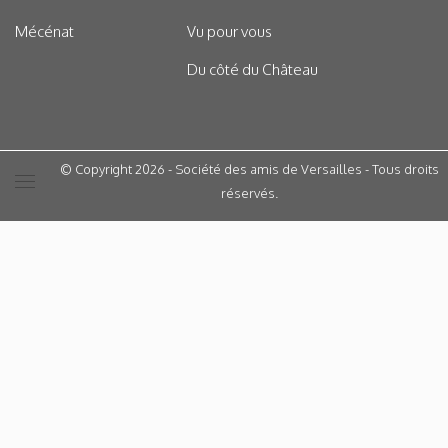
Mécénat
Vu pour vous
Du côté du Château
© Copyright 2026 - Société des amis de Versailles - Tous droits
réservés.