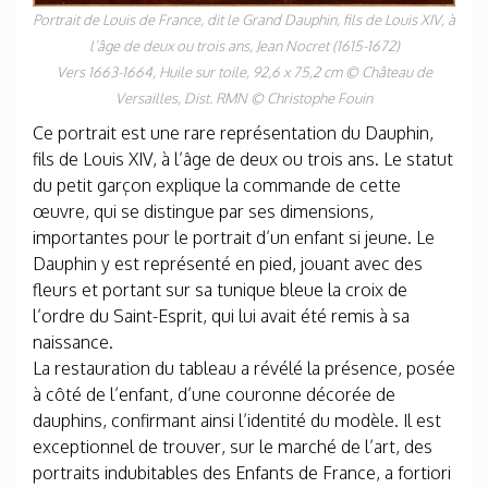
Portrait de Louis de France, dit le Grand Dauphin, fils de Louis XIV, à
l’âge de deux ou trois ans
, Jean Nocret (1615-1672)
Vers 1663-1664, Huile sur toile, 92,6 x 75,2 cm © Château de
Versailles, Dist. RMN © Christophe Fouin
Ce portrait est une rare représentation du Dauphin,
fils de Louis XIV, à l’âge de deux ou trois ans. Le statut
du petit garçon explique la commande de cette
œuvre, qui se distingue par ses dimensions,
importantes pour le portrait d’un enfant si jeune. Le
Dauphin y est représenté en pied, jouant avec des
fleurs et portant sur sa tunique bleue la croix de
l’ordre du Saint-Esprit, qui lui avait été remis à sa
naissance.
La restauration du tableau a révélé la présence, posée
à côté de l’enfant, d’une couronne décorée de
dauphins, confirmant ainsi l’identité du modèle. Il est
exceptionnel de trouver, sur le marché de l’art, des
portraits indubitables des Enfants de France, a fortiori