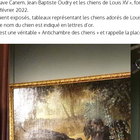
Cave Canem. Jean-Baptiste Oudry et les chiens de Louis XV », fo
 février 2022.
ent exposés, tableaux représentant les chiens adorés de Loui
e nom du chien est indiqué en lettres d’or.
est une véritable « Antichambre des chiens » et rappelle la pl