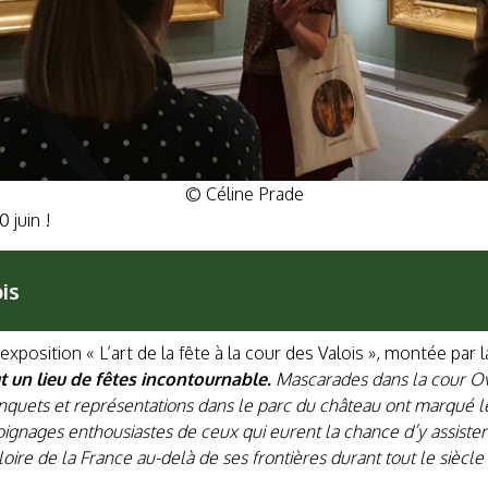
© Céline Prade
 juin !
is
xposition « L’art de la fête à la cour des Valois », montée par 
t un lieu de fêtes incontournable.
Mascarades dans la cour Ova
banquets et représentations dans le parc du château ont marqué 
ignages enthousiastes de ceux qui eurent la chance d’y assister o
 gloire de la France au-delà de ses frontières durant tout le siècl