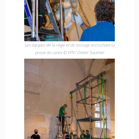
Les équipes de la régie et du soclage accrochant la
proue du canot
©
EPV/ Didier Saulnier