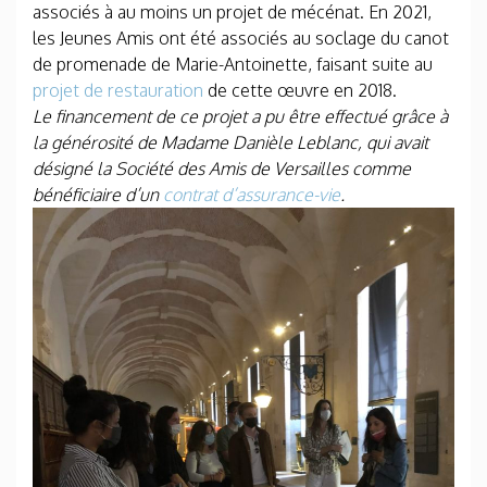
associés à au moins un projet de mécénat. En 2021,
les Jeunes Amis ont été associés au soclage du canot
de promenade de Marie-Antoinette, faisant suite au
projet de restauration
de cette œuvre en 2018.
Le financement de ce projet a pu être effectué grâce à
la générosité de Madame Danièle Leblanc, qui avait
désigné la Société des Amis de Versailles comme
bénéficiaire d’un
contrat d’assurance-vie
.