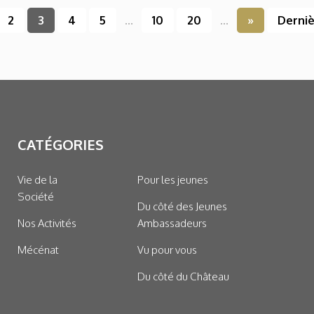
2
3
4
5
...
10
20
...
»
Derniè
CATÉGORIES
Vie de la
Pour les jeunes
Société
Du côté des Jeunes
Nos Activités
Ambassadeurs
Mécénat
Vu pour vous
Du côté du Château