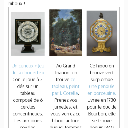
hiboux !
Un curieux « Jeu
Au Grand
Ce hibou en
de la chouette »
Trianon, on
bronze vert
: on le joue à 3
trouve
ce
surplombe
dés sur un
tableau, peint
une pendule
tableau
par J. Cotelle
.
en porcelaine.
composé de 6
Prenez vos
Livrée en 1730
cercles
jumelles, et
pour le duc de
concentriques.
vous verrez ce
Bourbon, elle
Les armoiries
hibou, autour
se trouve
royales
duquel femmes
depuis 1840