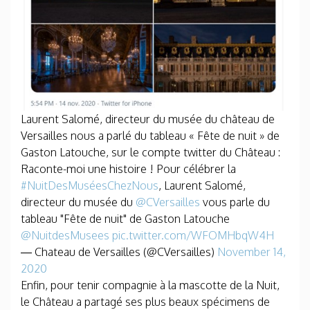
Laurent Salomé, directeur du musée du château de
Versailles nous a parlé du tableau « Fête de nuit » de
Gaston Latouche, sur le compte twitter du Château :
Raconte-moi une histoire ! Pour célébrer la
#NuitDesMuséesChezNous
, Laurent Salomé,
directeur du musée du
@CVersailles
vous parle du
tableau "Fête de nuit" de Gaston Latouche
@NuitdesMusees
pic.twitter.com/WFOMHbqW4H
— Chateau de Versailles (@CVersailles)
November 14,
2020
Enfin, pour tenir compagnie à la mascotte de la Nuit,
le Château a partagé ses plus beaux spécimens de