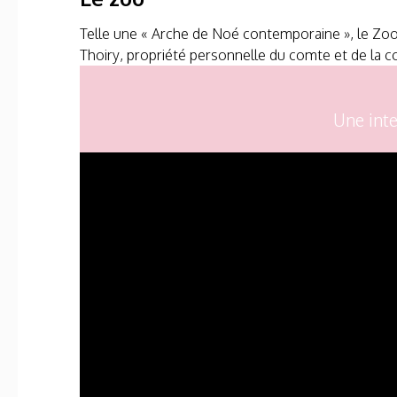
Telle une « Arche de Noé contemporaine », le Zoo 
Thoiry, propriété personnelle du comte et de la
Une inte