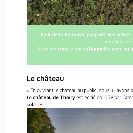
Paul de la Panouse, propriétaire actuel
ses illustres
Une rencontre exceptionnelle avec un ho
Le château
« En ouvrant le château au public, nous lui avons
Le
château de Thoiry
est édifié en 1559 par l’ar
solaires.