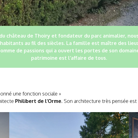
 du château de Thoiry et fondateur du parc animalier, nous
 habitants au fil des siècles. La famille est maître des lieu
mme de passions qui a ouvert les portes de son domaine 
patrimoine est l’affaire de tous.
 donné une fonction sociale »
chitecte
Philibert de l’Orme
. Son architecture très pensée est 