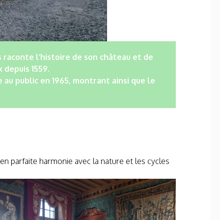
 raconte l’histoire de son château et de
x depuis 1559.
au public en 1965, montrant ainsi que le
en parfaite harmonie avec la nature et les cycles