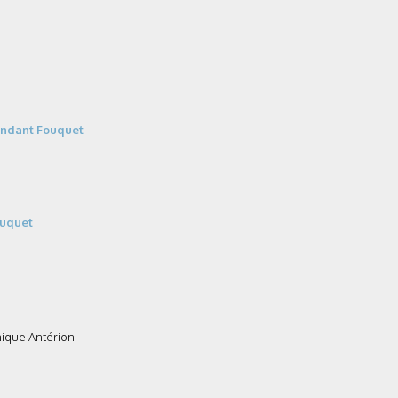
ntendant Fouquet
ouquet
nique Antérion