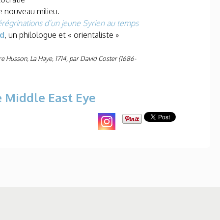
ce nouveau milieu.
érégrinations d’un jeune Syrien au temps
d
, un philologue et « orientaliste »
rre Husson, La Haye, 1714, par David Coster (1686-
 Middle East Eye