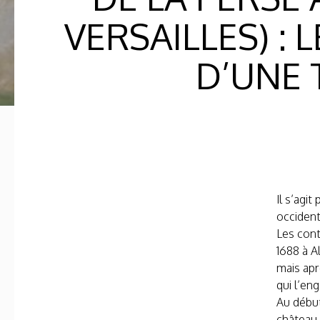
VERSAILLES) : 
D’UNE 
Il s’agi
occident
Les cont
1688 à A
mais apr
qui l’en
Au début
château 