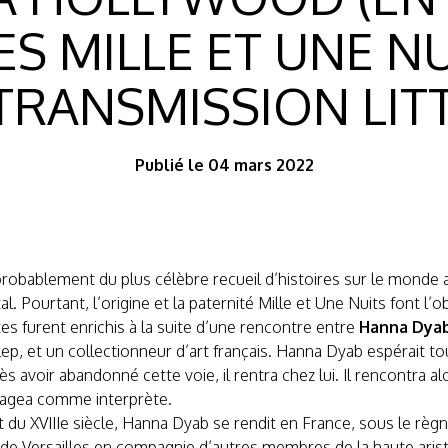
LES MILLE ET UNE NU
TRANSMISSION LIT
Publié le 04 mars 2022
t probablement du plus célèbre recueil d’histoires sur le mond
al. Pourtant, l’origine et la paternité Mille et Une Nuits font l’
es furent enrichis à la suite d’une rencontre entre
Hanna Dya
lep, et un collectionneur d’art français. Hanna Dyab espérait t
ès avoir abandonné cette voie, il rentra chez lui. Il rencontra 
gagea comme interprète.
 du XVIIIe siècle, Hanna Dyab se rendit en France, sous le règ
de Versailles en compagnie d’autres membres de la haute arist