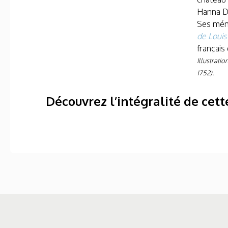
Hanna Dy
Ses mémo
de Louis
français
Illustratio
1752).
Découvrez l’intégralité de cett