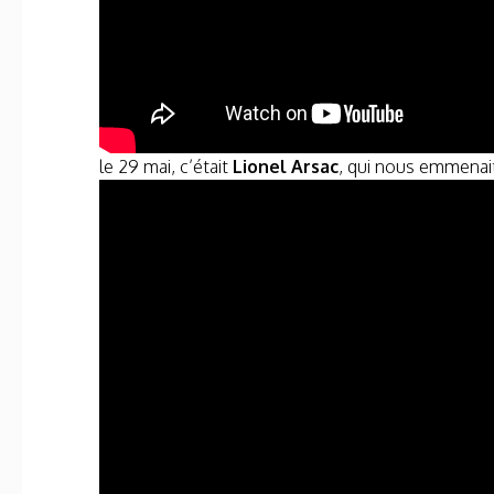
le 29 mai, c’était
Lionel Arsac
, qui nous emmenai