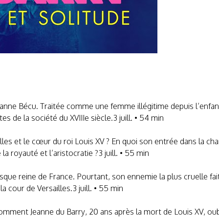
e Jeanne Bécu. Traitée comme une femme illégitime depuis l’en
s de la société du XVIIIe siècle.3 juill. • 54 min
es et le cœur du roi Louis XV ? En quoi son entrée dans la cham
a royauté et l’aristocratie ?3 juill. • 55 min
ue reine de France. Pourtant, son ennemie la plus cruelle fait
 cour de Versailles.3 juill. • 55 min
comment Jeanne du Barry, 20 ans après la mort de Louis XV, ou