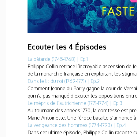
Ecouter les 4 Épisodes
La bâtarde (1745-1768) | Ep.1
Philippe Collin retrace l’incroyable ascension d
de la monarchie française en exploitant les stigmate
Dans le lit du roi (1769-1771) | Ep.2
Comment Jeanne du Barry gagne la cour de Versaill
qui n’a pas manqué d’exciter les oppositions entre l
Le mépris de l’autrichienne (1771-1774) | Ep.3
Au tournant des années 1770, la comtesse est presq
Marie-Antoinette. Une féroce bataille s’annonce à la
La vengeance des hommes (1774-1793) | Ep.4
Dans cet ultime épisode, Philippe Collin raconte 