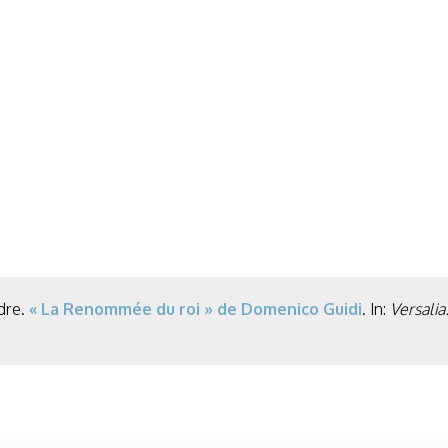
ndre.
« La Renommée du roi » de Domenico Guidi
. In:
Versalia